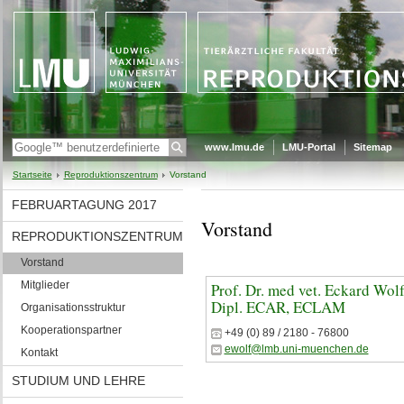
www.lmu.de
LMU-Portal
Sitemap
Startseite
Reproduktionszentrum
Vorstand
FEBRUARTAGUNG 2017
Vorstand
REPRODUKTIONSZENTRUM
Vorstand
Mitglieder
Prof. Dr. med vet. Eckard Wolf
Dipl. ECAR, ECLAM
Organisationsstruktur
Kooperationspartner
+49 (0) 89 / 2180 - 76800
ewolf@lmb.uni-muenchen.de
Kontakt
STUDIUM UND LEHRE